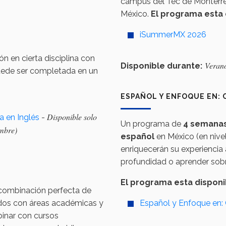
campus del Tec de Monterre
México.
El programa esta 
iSummerMX 2026
n en cierta disciplina con
Veran
Disponible durante:
ede ser completada en un
ESPAÑOL Y ENFOQUE EN: 
Disponible solo
a en Inglés
-
Un programa de
4 semana
embre)
español
en México (en nive
enriquecerán su experiencia a
profundidad o aprender so
El programa esta disponib
 combinación perfecta de
ados con áreas académicas y
Español y Enfoque en:
binar con cursos