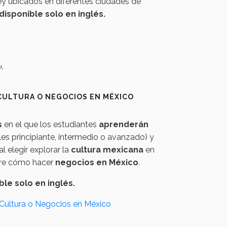
y ubicados en diferentes ciudades de
disponible solo en inglés.
o.
CULTURA O NEGOCIOS EN MÉXICO
s
en el que los estudiantes
aprenderán
les principiante, intermedio o avanzado) y
l elegir explorar la
cultura mexicana
en
bre cómo hacer
negocios en México
.
le solo en inglés.
 Cultura o Negocios en México