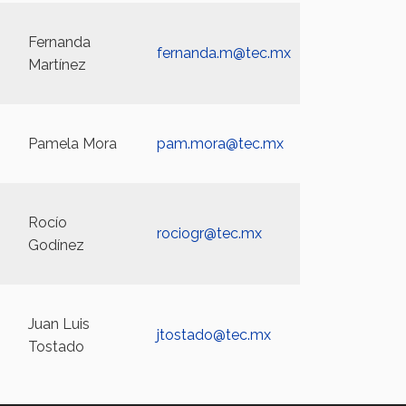
Fernanda
fernanda.m@tec.mx
Martínez
Pamela Mora
pam.mora@tec.mx
Rocío
rociogr@tec.mx
Godínez
Juan Luis
jtostado@tec.mx
Tostado