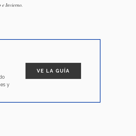
 e Invierno.
VE LA GUÍA
ado
des y