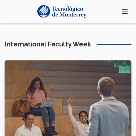
Pasar
al
contenido
principal
International Faculty Week